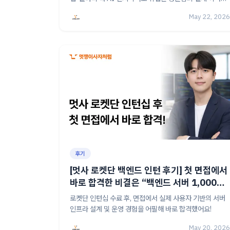
프로젝트 경험이 어떻게 클라비 입사로 이어졌는지 확인해
May 22, 2026
보세요.
후기
[멋사 로켓단 백엔드 인턴 후기] 첫 면접에서
바로 합격한 비결은 “백엔드 서버 1,000명
동시접속 구축” 경험
로켓단 인턴십 수료 후, 면접에서 실제 사용자 기반의 서버
인프라 설계 및 운영 경험을 어필해 바로 합격했어요!
May 20, 2026