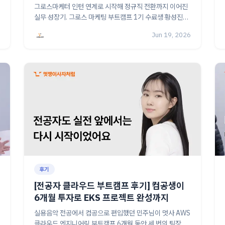
500% 성과까지
그로스마케터 인턴 연계로 시작해 정규직 전환까지 이어진
실무 성장기. 그로스 마케팅 부트캠프 1기 수료생 황성진님
의 인턴십·해커톤 캠페인 경험을 만나보세요.
Jun 19, 2026
후기
[전공자 클라우드 부트캠프 후기] 컴공생이
6개월 투자로 EKS 프로젝트 완성까지
실용음악 전공에서 컴공으로 편입했던 민주님이 멋사 AWS
클라우드 엔지니어링 부트캠프 6개월 동안 세 번의 팀장을