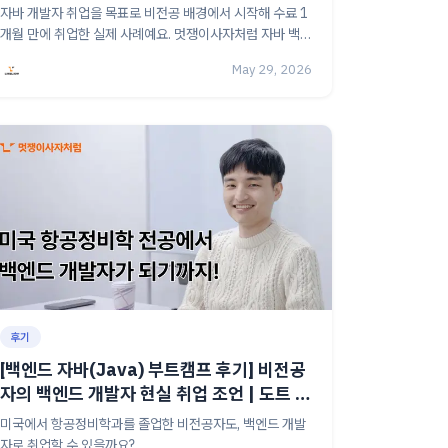
자바 개발자 취업을 목표로 비전공 배경에서 시작해 수료 1
개월 만에 취업한 실제 사례예요. 멋쟁이사자처럼 자바 백엔
드 15기 황인선님이 백엔드 자바 부트캠프 선택 이유부터
May 29, 2026
실무 적용 경험까지 직접 이야기해드려요. 커리어 전환을 고
민 중이라면 지금 읽어보세요.
후기
[백엔드 자바(Java) 부트캠프 후기] 비전공
자의 백엔드 개발자 현실 취업 조언 | 도트 연
산자도 몰랐던 동규님의 이야기
미국에서 항공정비학과를 졸업한 비전공자도, 백엔드 개발
자로 취업할 수 있을까요?