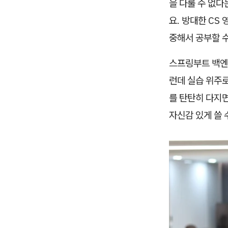
을 다룰 수 없다
요. 방대한 CS
중해서 공부할 수
스프링부트 백엔드
런데 실습 위주
를 탄탄히 다지
자신감 있게 쓸 