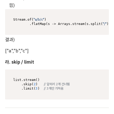
낌)
"a/b/c"
Stream.of(
)

"/"
        .flatMap(s -> Arrays.stream(s.split(
결과)
["a","b","c"]
라. skip / limit
list.stream()

2
// 앞에서 2개 건너뜀
    .skip(
)   
3
// 3개만 가져옴
    .limit(
)  