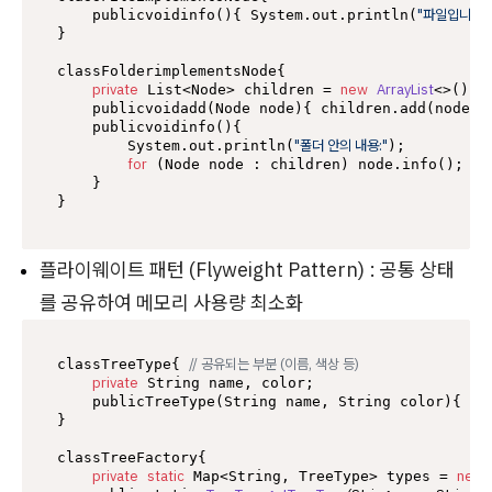
"파일입니다."
    publicvoidinfo(){ System.out.println(
}

classFolderimplementsNode{

private
new
ArrayList
 List<Node> children = 
<>();

    publicvoidadd(Node node){ children.add(node); 
    publicvoidinfo(){

"폴더 안의 내용:"
        System.out.println(
);

for
//
 (Node node : children) node.info(); 
    }

플라이웨이트 패턴 (Flyweight Pattern) : 공통 상태
를 공유하여 메모리 사용량 최소화
// 공유되는 부분 (이름, 색상 등)
classTreeType{ 
private
 String name, color;

    publicTreeType(String name, String color){ ...
}

classTreeFactory{

private
static
new
 Map<String, TreeType> types = 