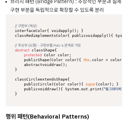
브리지 패턴 (Bridge Pattern) : 추상적인 부분과 실제
구현 부분을 독립적으로 확장할 수 있도록 분리
// 구현부 (색상)
interfaceColor{ voidapply(); }

classRedimplementsColor{ publicvoidapply(){ Syste
// 추상부 (도형) - 구현부를 Has-a 관계로 가짐
abstract
 classShape{

protected
 Color color;

this
    publicShape(Color color){ 
.color = color; }
    abstractvoiddraw();

}

classCircleextendsShape{

super
    publicCircle(Color color){ 
(color); }

"동그라미에 "
    publicvoiddraw(){ System.out.print(
);
행위 패턴(Behavioral Patterns)