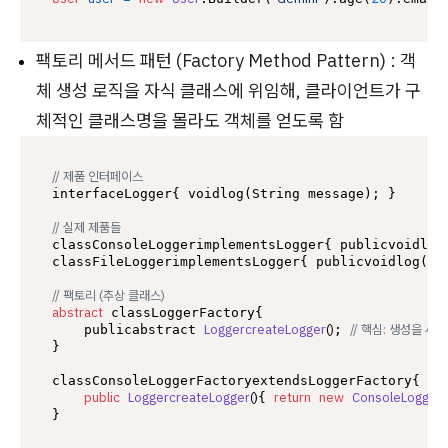
팩토리 메서드 패턴 (Factory Method Pattern) : 객
체 생성 로직을 자식 클래스에 위임해, 클라이언트가 구
체적인 클래스명을 몰라도 객체를 얻도록 함
// 제품 인터페이스
interfaceLogger{ voidlog(String message); }

// 실제 제품들
classConsoleLoggerimplementsLogger{ publicvoidlog
classFileLoggerimplementsLogger{ publicvoidlog(St
// 팩토리 (추상 클래스)
abstract
 classLoggerFactory{

LoggercreateLogger
()
// 핵심: 생성을 
    publicabstract 
; 
}

classConsoleLoggerFactoryextendsLoggerFactory{

public
LoggercreateLogger
()
return
new
ConsoleLogger
{ 