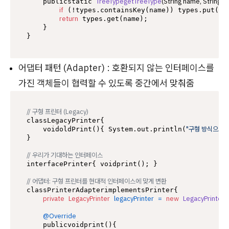
TreeTypegetTreeType
(String name, String co
    publicstatic 
if
 (!types.containsKey(name)) types.put(na
return
 types.get(name);

    }

어댑터 패턴 (Adapter) : 호환되지 않는 인터페이스를
가진 객체들이 협력할 수 있도록 중간에서 맞춰줌
// 구형 프린터 (Legacy)
classLegacyPrinter{

"구형 방식으로 
    voidoldPrint(){ System.out.println(
}

// 우리가 기대하는 인터페이스
interfacePrinter{ voidprint(); }

// 어댑터: 구형 프린터를 현대적 인터페이스에 맞게 변환
classPrinterAdapterimplementsPrinter{

private
LegacyPrinter
legacyPrinter
=
new
LegacyPrinter
(
@Override
    publicvoidprint(){
