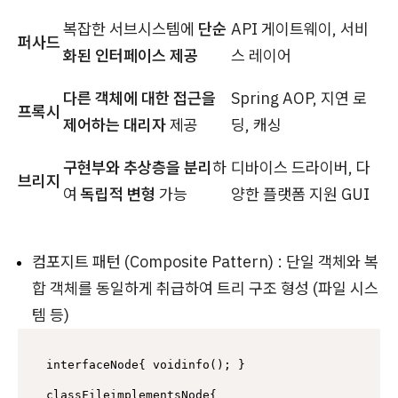
복잡한 서브시스템에
단순
API 게이트웨이, 서비
퍼사드
화된 인터페이스 제공
스 레이어
다른 객체에 대한 접근을
Spring AOP, 지연 로
프록시
제어하는 대리자
제공
딩, 캐싱
구현부와 추상층을 분리
하
디바이스 드라이버, 다
브리지
여
독립적 변형
가능
양한 플랫폼 지원 GUI
컴포지트 패턴 (Composite Pattern) : 단일 객체와 복
합 객체를 동일하게 취급하여 트리 구조 형성 (파일 시스
템 등)
interfaceNode{ voidinfo(); }

classFileimplementsNode{
