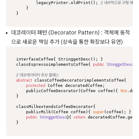
// 내부적으로 구형 메서
        legacyPrinter.oldPrint(); 
    }

데코레이터 패턴 (Decorator Pattern) : 객체에 동적
으로 새로운 책임 추가 (상속을 통한 확장보다 유연)
interfaceCoffee{ StringgetDesc(); }

public
StringgetDesc
()
classEspressoimplementsCoffee{ 
{
// 데코레이터의 추상 클래스
abstract
 classCoffeeDecoratorimplementsCoffee{

protected
 Coffee decoratedCoffee;

this
    publicCoffeeDecorator(Coffee coffee){ 
.dec
}

classMilkextendsCoffeeDecorator{

super
    publicMilk(Coffee coffee){ 
(coffee); }

public
StringgetDesc
()
return
{ 
 decoratedCoffee.getD