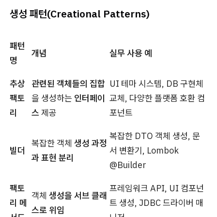
생성 패턴(Creational Patterns)
패턴
개념
실무 사용 예
명
추상
관련된 객체들의 집합
UI 테마 시스템, DB 구현체
팩토
을 생성하는
인터페이
교체, 다양한 플랫폼 호환 컴
리
스
제공
포넌트
복잡한 DTO 객체 생성, 문
복잡한 객체
생성 과정
빌더
서 변환기, Lombok
과 표현 분리
@Builder
팩토
프레임워크 API, UI 컴포넌
객체
생성을 서브 클래
리 메
트 생성, JDBC 드라이버 매
스로 위임