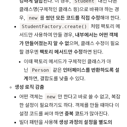
강하게 결합
된다. 이 경우,
대신 다른
Student
클래스명(구체적인 클래스 등)으로 바꿔야 하는 경
우,
를
썼던 모든 코드를 직접 수정
해야 한다.
new
처럼 팩토리 메
StudentFactory.create()
서드만 사용하여 만들 경우,
내부에서는 어떤 객체
가 만들어졌는지 알 수 없
으며, 클래스 수정이 필요
할 경우엔
팩토리 메서드만 수정
하면 된다.
이때 팩토리 메서드가 구체적인 클래스가 아
닌
같은
인터페이스를 반환하도록 설
Person
계
하면, 결합도를 낮출 수 있다.
생성 로직 감춤
어떤 객체는
만 한다고 바로 쓸 수 없고, 복잡
new
한 설정이 필요하기도 하다. 객체를 만들 때마다 이
설정 코드를 써야 하면
중복 코드
가 많아진다.
빌더 패턴을 사용해
생성 과정의 설정을 별도의