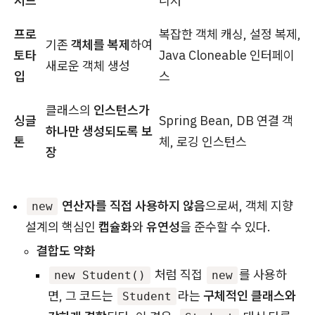
서드
니저
프로
복잡한 객체 캐싱, 설정 복제,
기존
객체를 복제
하여
토타
Java Cloneable 인터페이
새로운 객체 생성
입
스
클래스의
인스턴스가
싱글
Spring Bean, DB 연결 객
하나만 생성되도록 보
톤
체, 로깅 인스턴스
장
연산자를 직접 사용하지 않음
으로써, 객체 지향
new
설계의 핵심인
캡슐화
와
유연성
을 준수할 수 있다.
결합도 약화
처럼 직접
를 사용하
new Student()
new
면, 그 코드는
라는
구체적인 클래스와
Student