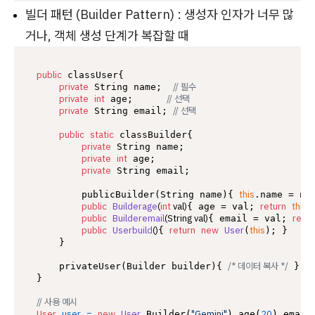
빌더 패턴 (Builder Pattern) : 생성자 인자가 너무 많
거나, 객체 생성 단계가 복잡할 때
public
 classUser{

private
// 필수
 String name;  
private
int
// 선택
 age;      
private
// 선택
 String email; 
public
static
 classBuilder{

private
 String name;

private
int
 age;

private
 String email;

this
        publicBuilder(String name){ 
.name = na
public
Builderage
(
int
 val)
return
this
{ age = val; 
;
public
Builderemail
(String val)
retur
{ email = val; 
public
Userbuild
()
return
new
User
this
{ 
(
); }

    }

/* 데이터 복사 */
    privateUser(Builder builder){ 
 }

}

// 사용 예시
User
user
=
new
User
"Gemini"
20
.Builder(
).age(
).email