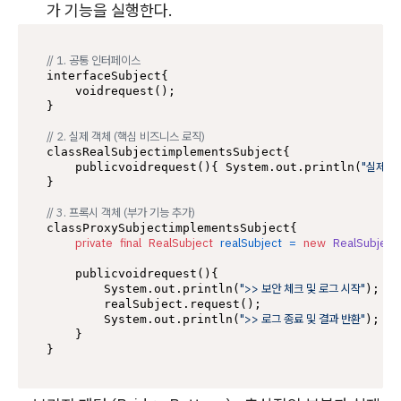
가 기능을 실행한다.
// 1. 공통 인터페이스
interfaceSubject{

    voidrequest();

}

// 2. 실제 객체 (핵심 비즈니스 로직)
classRealSubjectimplementsSubject{

"실제 업무
    publicvoidrequest(){ System.out.println(
}

// 3. 프록시 객체 (부가 기능 추가)
classProxySubjectimplementsSubject{

private
final
RealSubject
realSubject
=
new
RealSubject
    publicvoidrequest(){

">> 보안 체크 및 로그 시작"
//
        System.out.println(
); 
        realSubject.request();                   
">> 로그 종료 및 결과 반환"
//
        System.out.println(
); 
    }
