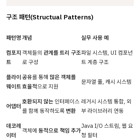
구조 패턴(Structual Patterns)
패턴명
개념
실무 사용 예
컴포지
객체들의
관계를 트리 구조
파일 시스템, UI 컴포넌
트
로 구성
트 계층 구조
플라이
공유
를 통해
많은 객체를
문자열 풀, 캐시 시스템
웨이트
효율적
으로 지원
호환되지 않는
인터페이스
레거시 시스템 통합, 외
어댑터
를 함께 동작하도록
변환
부 라이브러리 연동
데코레
Java I/O 스트림, 웹 요
객체에
동적으로 책임 추가
이터
청 필터