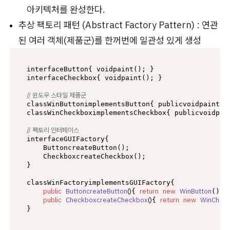
아키텍처를 완성한다.
추상 팩토리 패턴 (Abstract Factory Pattern) : 연관
된 여러 객체(제품군)를 한꺼번에 일관성 있게 생성
interfaceButton{ voidpaint(); }

interfaceCheckbox{ voidpaint(); }

// 윈도우 스타일 제품군
classWinButtonimplementsButton{ publicvoidpaint()
classWinCheckboximplementsCheckbox{ publicvoidpai
// 팩토리 인터페이스
interfaceGUIFactory{

    ButtoncreateButton();

    CheckboxcreateCheckbox();

}

classWinFactoryimplementsGUIFactory{

public
ButtoncreateButton
()
return
new
WinButton
{ 
(); }
public
CheckboxcreateCheckbox
()
return
new
WinChec
{ 