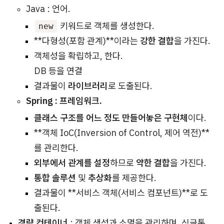
Java : 언어.
키워드로 객체를 생성한다.
new
**다형성(포함 관계)**이라는
강한 결합
을 가진다.
객체성을 확립하고, 한다.
DB 등을 연결
결과물이
라이브러리
로 도출된다.
Spring : 프레임워크.
클래스 구조를 어느 정도 만들어놓은 구현체
이다.
**객체 IoC(Inversion of Control, 제어 역전)**
를 관리한다.
외부에서 관계를 설정
하므로
약한 결합
을 가진다.
통합 솔루션
및
추상화
를 제공한다.
결과물이 **서비스 객체(서비스 컴포넌트)**로 도
출된다.
경량 컨테이너
: 객체 생성과 소멸을 관리하며, 싱글톤