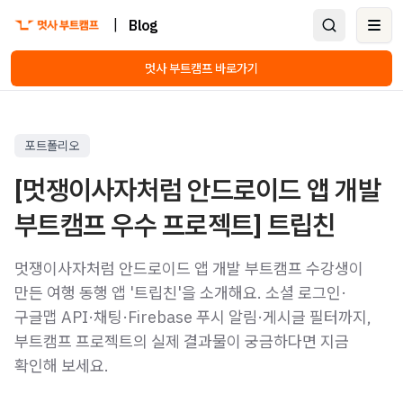
|
Blog
Ope
멋사 부트캠프 바로가기
포트폴리오
[멋쟁이사자처럼 안드로이드 앱 개발
부트캠프 우수 프로젝트] 트립친
멋쟁이사자처럼 안드로이드 앱 개발 부트캠프 수강생이
만든 여행 동행 앱 '트립친'을 소개해요. 소셜 로그인·
구글맵 API·채팅·Firebase 푸시 알림·게시글 필터까지,
부트캠프 프로젝트의 실제 결과물이 궁금하다면 지금
확인해 보세요.