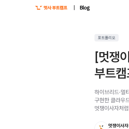
|
Blog
포트폴리오
[멋쟁
부트캠프
하이브리드·멀티 클
구현한 클라우드
멋쟁이사자처럼 
멋쟁이사자